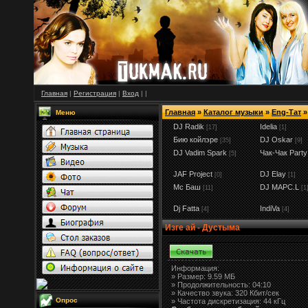
Главная
|
Регистрация
|
Вход
|
|
Главная
»
Каталог музыки
»
Eng-Тат
»
Меню
DJ Radik
Idelia
[17]
[1]
Бию койлэре
DJ Oskar
[35]
[9]
DJ Vadim Spark
Чак-Чак Party
[5]
JAF Project
DJ Elay
[0]
[1]
Мс Баш
DJ MAPC.L
[11]
[1
Dj Fatta
IndiVa
[4]
[4]
Изге ай - Дустыма
Информация:
»
Размер:
9.59 МБ
» Продолжительность: 04:10
» Качество звука: 320 Кбит/сек
Опрос
» Частота дискретизация: 44 кГц