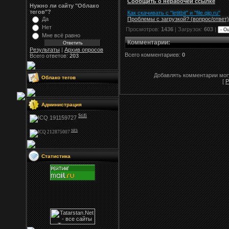
Сообщить о нерабочей ссылке
Нужно ли сайту "Облако
тегов"?
Как скачивать с "letitbit"
и
"
file.qip.ru
"
Проблемы с загрузкой? (вопрос
/
ответ)
Да
Нет
Просмотров:
1436
| Загрузок:
603
|
Мне всё равно
Комментарии
:
Результаты
|
Архив опросов
Всего комментариев:
0
Всего ответов:
203
Добавлять комментарии могу
Облако тегов
[
Р
Администрация
Stifi
NFS
Статистика