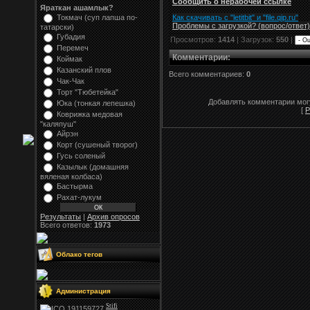
Сообщить о нерабочей ссылке
Яраткан ашамлык?
Как скачивать с "letitbit"
и
"
file.qip.ru
"
Токмач (суп лапша по-
Проблемы с загрузкой? (вопрос
/
ответ)
татарски)
Губадия
Просмотров:
1414
| Загрузок:
550
|
Перемеч
Комментарии
:
Коймак
Казанский плов
Всего комментариев:
0
Чак-Чак
Торт "Тюбетейка"
Добавлять комментарии могу
Юка (тонкая лепешка)
[
Р
Коврижка медовая
"каляпуш"
Айрэн
Корт (сушеный творог)
Гусь соленый
Казылык (домашняя
вяленая колбаса)
Бастырма
Рахат-лукум
Результаты
|
Архив опросов
Всего ответов:
1973
Облако тегов
Администрация
Stifi