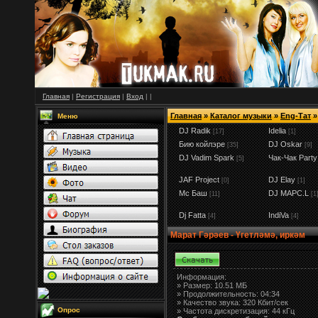
Главная
|
Регистрация
|
Вход
|
|
Главная
»
Каталог музыки
»
Eng-Тат
»
Меню
DJ Radik
Idelia
[17]
[1]
Бию койлэре
DJ Oskar
[35]
[9]
DJ Vadim Spark
Чак-Чак Party
[5]
JAF Project
DJ Elay
[0]
[1]
Мс Баш
DJ MAPC.L
[11]
[1
Dj Fatta
IndiVa
[4]
[4]
Марат Гәрәев - Үгетләмә, иркәм
Информация:
»
Размер:
10.51 МБ
» Продолжительность: 04:34
» Качество звука: 320 Кбит/сек
Опрос
» Частота дискретизация: 44 кГц