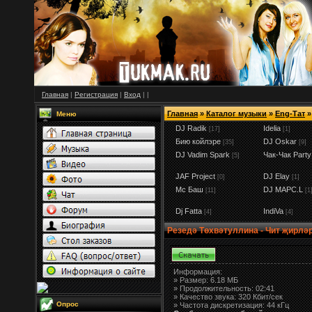
Главная
|
Регистрация
|
Вход
|
|
Главная
»
Каталог музыки
»
Eng-Тат
»
Меню
DJ Radik
Idelia
[17]
[1]
Бию койлэре
DJ Oskar
[35]
[9]
DJ Vadim Spark
Чак-Чак Party
[5]
JAF Project
DJ Elay
[0]
[1]
Мс Баш
DJ MAPC.L
[11]
[1
Dj Fatta
IndiVa
[4]
[4]
Резедә Төхвәтуллина - Чит җирлә
Информация:
»
Размер:
6.18 МБ
» Продолжительность: 02:41
» Качество звука: 320 Кбит/сек
Опрос
» Частота дискретизация: 44 кГц