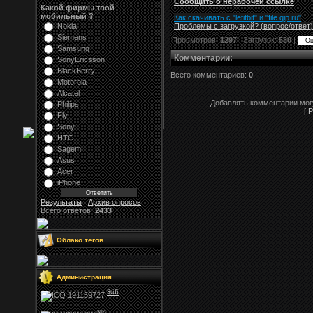
Сообщить о нерабочей ссылке
Какой фирмы твой
мобильный ?
Как скачивать с "letitbit"
и
"
file.qip.ru
"
Проблемы с загрузкой? (вопрос
/
ответ)
Nokia
Siemens
Просмотров:
1297
| Загрузок:
530
|
Samsung
Комментарии
:
SonyEricsson
BlackBerry
Всего комментариев:
0
Motorola
Alcatel
Добавлять комментарии могу
Philips
[
Р
Fly
Sony
HTC
Sagem
Asus
Acer
iPhone
Результаты
|
Архив опросов
Всего ответов:
2433
Облако тегов
Администрация
Stifi
NFS