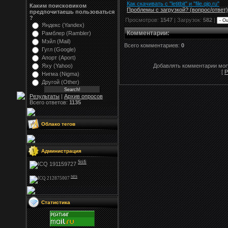
Как скачивать с "letitbit"
и
"
file.qip.ru
"
Каким поисковиком
Проблемы с загрузкой? (вопрос
/
ответ)
предпочитаешь пользоваться
?
Просмотров:
1547
| Загрузок:
582
|
Яндекс (Yandex)
Комментарии
:
Рамблер (Rambler)
Мэйл (Mail)
Всего комментариев:
0
Гугл (Google)
Апорт (Aport)
Яху (Yahoo)
Добавлять комментарии могу
[
Р
Нигма (Nigma)
Другой (Other)
Результаты
|
Архив опросов
Всего ответов:
1135
Облако тегов
Администрация
Stifi
NFS
Статистика