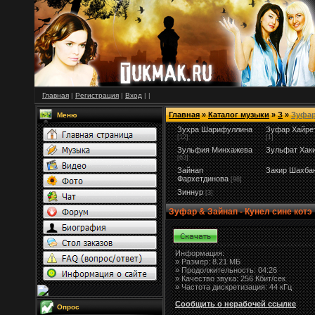
Главная
|
Регистрация
|
Вход
|
|
Главная
»
Каталог музыки
»
З
»
Зуфар
Меню
Зухра Шарифуллина
Зуфар Хайре
[12]
[1]
Зульфия Минхажева
Зульфат Хак
[63]
Зайнап
Закир Шахба
Фархетдинова
[98]
Зиннур
[3]
Зуфар & Зайнап - Кунел сине котэ
Информация:
»
Размер:
8.21 МБ
» Продолжительность: 04:26
» Качество звука: 256 Кбит/сек
» Частота дискретизация: 44 кГц
Сообщить о нерабочей ссылке
Опрос