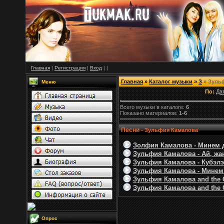
Главная
|
Регистрация
|
Вход
|
|
Главная
»
Каталог музыки
»
З
» Зуль
Меню
По:
Да
Всего музыки в каталоге:
6
Показано материалов:
1-6
Песни -
Зульфия Камалова
Золфия Камалова - Минем д
Зульфия Камалова - Ай, жан
Зульфия Камалова - Кубэлэг
Зульфия Камалова - Минем 
Зульфия Камалова and the C
Зульфия Камалова and the Ch
Опрос