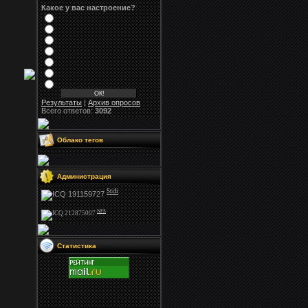
Какое у вас настроение?
Результаты
|
Архив опросов
Всего ответов:
3092
Облако тегов
Администрация
Stifi
NFS
Статистика