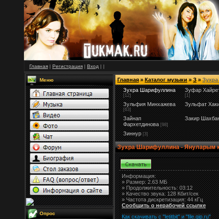
Главная
|
Регистрация
|
Вход
|
|
Главная
»
Каталог музыки
»
З
»
Зухр
Меню
Зухра Шарифуллина
Зуфар Хайре
[12]
[1]
Зульфия Минхажева
Зульфат Хак
[63]
Зайнап
Закир Шахба
Фархетдинова
[98]
Зиннур
[3]
Зухра Шарифуллина - Януларым 
Информация:
»
Размер:
2.63 МБ
» Продолжительность: 03:12
» Качество звука: 128 Кбит/сек
» Частота дискретизация: 44 кГц
Сообщить о нерабочей ссылке
Опрос
Как скачивать с "letitbit"
и
"
file.qip.ru
"