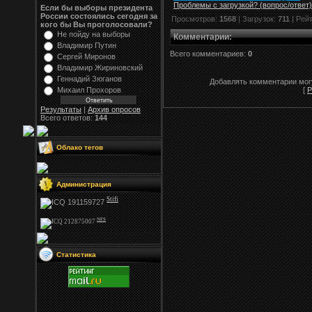
Проблемы с загрузкой? (вопрос
/
ответ)
Если бы выборы президента
России состоялись сегодня за
Просмотров:
1568
| Загрузок:
711
| Рей
кого бы Вы проголосовали?
Не пойду на выборы
Комментарии
:
Владимир Путин
Всего комментариев:
0
Сергей Миронов
Владимир Жириновский
Геннадий Зюганов
Добавлять комментарии могу
Михаил Прохоров
[
Р
Результаты
|
Архив опросов
Всего ответов:
144
Облако тегов
Администрация
Stifi
NFS
Статистика