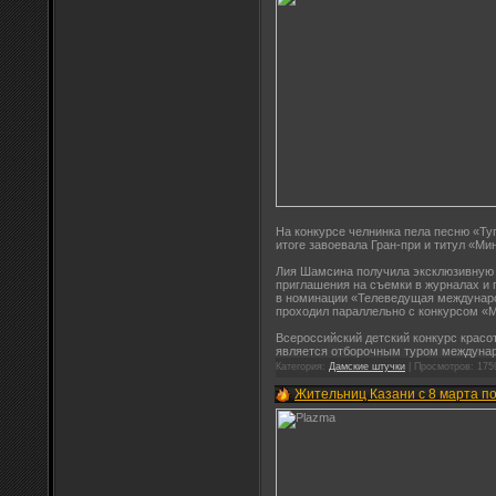
На конкурсе челнинка пела песню «Туг
итоге завоевала Гран-при и титул «Ми
Лия Шамсина получила эксклюзивную к
приглашения на съемки в журналах и 
в номинации «Телеведущая междунаро
проходил параллельно с конкурсом «
Всероссийский детский конкурс красо
является отборочным туром междуна
Категория:
Дамские штучки
| Просмотров: 175
Жительниц Казани с 8 марта п