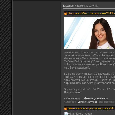
Главная
»
Дамские штучки
Корона «Мисс Татарстан-2013»
номинациях. В частности, первой вице
Казань), второй вице-«Мисс Татарстан
Чистополь), «Мисс Казань» стала Анна
Сабина Гайфуллина (20 лет, Казань), «
«Мисс фото» - Александра Шашкова (2
лет, Зеленодольск).
Всего на сцену вышли 30 красавиц Тат
спинами прекрасных девушек осталис
промежуточные конкурсы. Всего же на
в финальном кастинге участвовали бо
Параметры: 84 - 63 - 90 Рост - 176 см
Интервью:
- Какие эмо
...
Читать дальше »
Категория:
Дамские штучки
| Просмотров: 
Челнинка получила корону «Ми