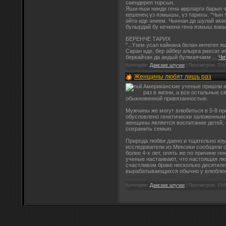
сөендереп торсын.
Яши-яши нинди генә җирләргә барып 
кешенең үз язмышы, үз тарихы. "Чын 
әйтә иде әнием. Чыннан да шулай икән
булырдай бу кечкенә генә язмыш вакы
БЕРЕНЧЕ ТАРИХ
"...Үзем усал кайнана белән интегеп 
Саран иде, бер әйбер алырга рөхсәт 
беркайчан да андый булмаячакм
...
Чи
Категория:
Дамские штучки
| Просмотров: 231
Женщины любят лишь раз
Американские ученые пришли к
раз в жизни, а все остальные 
обыкновенной привязанностью.
Мужчины же могут влюбиться в 5-8 пр
обусловлено генетически заложенным
женщины является воспитание детей, 
сохранить семью.
Природа любви давно и тщательно из
исследователи из Мексики сообщили о
более 4-х лет, опять же по причине г
ученые настаивают, что настоящая лю
счастливом браке несколько десятилет
вырабатывающихся обычно у влюблен
Категория:
Дамские штучки
| Просмотров: 154