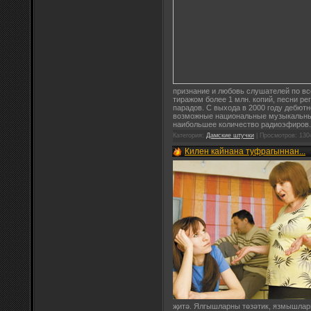
признание и любовь слушателей по вс
тиражом более 1 млн. копий, песни р
парадов. С выхода в 2000 году дебют
возможные национальные музыкальные
наибольшее количество радиоэфиров.
Категория:
Дамские штучки
| Просмотров: 130
Килен кайнана туфрагыннан...
җитә. Ялгышларны төзәтик, язмышларн