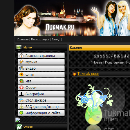
Главная
|
Регистрация
|
Вход
|
|
Меню
Каталог
0-9
А
Б
В
Г
Д
Е
Ж
З
И
Й
[
Новые
|
Популярные
|
Ис
Tukmak-open
Опрос