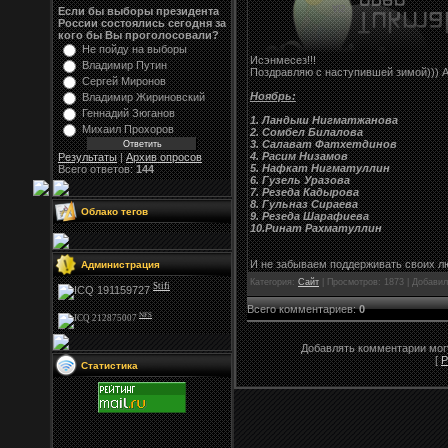
Если бы выборы президента
России состоялись сегодня за
кого бы Вы проголосовали?
Не пойду на выборы
Исэнмесез!!!
Владимир Путин
Поздравляю с наступившей зимой))) А
Сергей Миронов
Ноябрь:
Владимир Жириновский
Геннадий Зюганов
1. Ландыш Нигматжанова
Михаил Прохоров
2. Сомбел Билалова
3. Салават Фатхетдинов
4. Расим Низамов
Результаты
|
Архив опросов
5. Нафкат Нигматуллин
Всего ответов:
144
6. Гузель Уразова
7. Резеда Кадырова
8. Гульназ Сираева
Облако тегов
9. Резеда Шарафиева
10.Ринат Рахматуллин
И не забываем поддерживать своих 
Администрация
Категория:
Сайт
| Просмотров: 1873 | Добави
Stifi
Всего комментариев
:
0
NFS
Добавлять комментарии могу
[
Р
Статистика