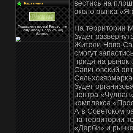
вестись на площ
Наша кнопка
около рынка «Яг
На территории М
Поддержите проект! Разместите
нашу кнопку. Получить код
баннера
будет развернута
Жители Ново-Са
смогут запастис
придя на рынок 
Савиновский опт
Сельхозярмарка
будет организов
центра «Чулпан»
комплекса «Прос
А в Советском р
на территории т
«Дерби» и рынке