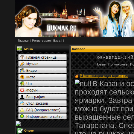
Главная
|
Регистрация
|
Вход
|
|
Меню
Каталог
0-9
А
Б
В
Г
Д
Е
Ж
З
И
Й
[
Новые
|
Популярные
|
Ис
В Казани проходят ярмарки
В Казани о
проходят сельс
ярмарки. Завтра
можно будет при
выращенные сел
Татарстана. Спе
Опрос
что на рынках ц