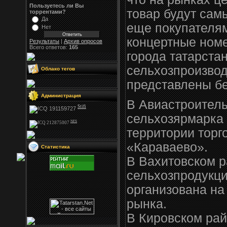
Пользуетесь ли Вы
товар будут сам
торрентами?
Да
еще покупателя
Нет
концертные номе
Результаты
|
Архив опросов
Всего ответов:
165
города татарста
сельхозпроизвод
Облако тегов
представлены бе
Администрация
В Авиастроител
Stifi
сельхозярмарка 
NFS
территории торг
«Караваево».
Статистика
В Вахитовском 
сельхозпродукци
организована на
рынка.
В Кировском рай