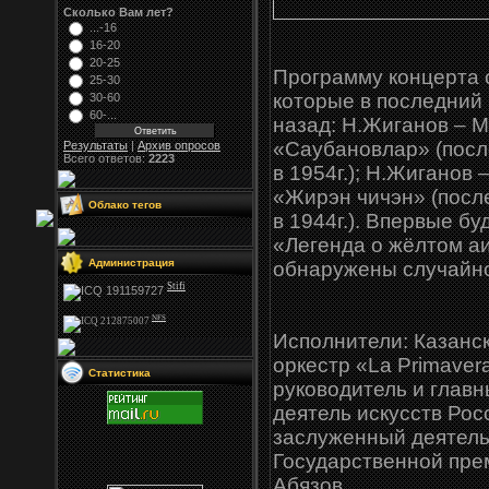
Сколько Вам лет?
...-16
16-20
20-25
Программу концерта 
25-30
которые в последний 
30-60
60-...
назад: Н.Жиганов – М
«Саубановлар» (посл
Результаты
|
Архив опросов
Всего ответов:
2223
в 1954г.); Н.Жиганов
«Жирэн чичэн» (посл
Облако тегов
в 1944г.). Впервые б
«Легенда о жёлтом аи
Администрация
обнаружены случайн
Stifi
NFS
Исполнители: Казанс
оркестр «La Primaver
Статистика
руководитель и глав
деятель искусств Рос
заслуженный деятель 
Государственной прем
Абязов.