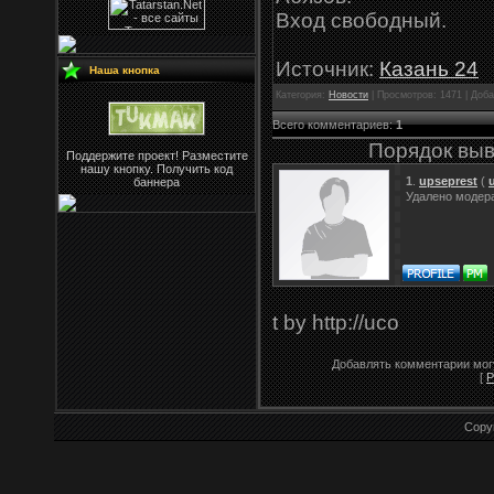
Вход свободный.
Источник:
Казань 24
Наша кнопка
Категория:
Новости
| Просмотров: 1471 | Доб
Всего комментариев
:
1
Порядок выв
Поддержите проект! Разместите
нашу кнопку. Получить код
1
.
upseprest
(
баннера
Удалено модер
t by http://uco
Добавлять комментарии могу
[
Р
Copy