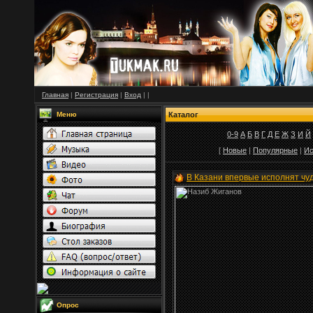
Главная
|
Регистрация
|
Вход
|
|
Меню
Каталог
0-9
А
Б
В
Г
Д
Е
Ж
З
И
Й
[
Новые
|
Популярные
|
Ис
В Казани впервые исполнят чу
Опрос