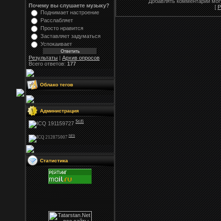
Добавлять комментарии могу
Почему вы слушаете музыку?
[
Р
Поднимает настроение
Расслабляет
Просто нравится
Заставляет задуматься
Успокаивает
Результаты
|
Архив опросов
Всего ответов:
177
Облако тегов
Администрация
Stifi
NFS
Статистика