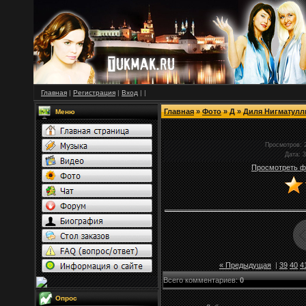
Главная
|
Регистрация
|
Вход
|
|
Главная
»
Фото
»
Д
»
Диля Нигматул
Меню
Просмотров
: 
Дата
: 
Просмотреть ф
« Предыдущая
|
39
40
4
Всего комментариев
:
0
Опрос