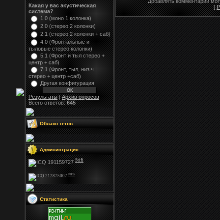
Добавлять комментарии могу
Какая у вас акустическая
[
Р
система?
1.0 (моно 1 колонка)
2.0 (стерео 2 колонки)
2.1 (стерео 2 колонки + саб)
4.0 (Фронтальные и
тыловые стерео колонки)
5.1 (Фронт и тыл стерео +
центр + саб)
7.1 (Фронт, тыл, низ.ч
стерео + центр +саб)
Другая конфигурация
Результаты
|
Архив опросов
Всего ответов:
645
Облако тегов
Администрация
Stifi
NFS
Статистика