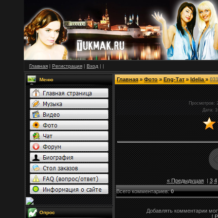
Главная
|
Регистрация
|
Вход
|
|
Главная
»
Фото
»
Eng-Тат
»
Idelia
»
03
Меню
Просмотров
: 
Дата
: 
« Предыдущая
|
3
4
Всего комментариев
:
0
Добавлять комментарии могу
Опрос
[
Р