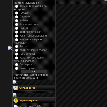
Яраткан ашамлык?
Токмач (суп лапша по-
татарски)
Губадия
Перемеч
Коймак
Казанский плов
Чак-Чак
Торт "Тюбетейка"
Юка (тонкая лепешка)
Коврижка медовая
"каляпуш"
Айрэн
Корт (сушеный творог)
Гусь соленый
Казылык (домашняя
вяленая колбаса)
Бастырма
Рахат-лукум
Результаты
|
Архив опросов
Всего ответов:
1973
Облако тегов
Администрация
Stifi