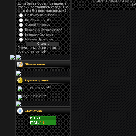
Добавлять комментарии могу
Если бы выборы президента
[
Р
России состоялись сегодня за
кого бы Вы проголосовали?
Не пойду на выборы
Владимир Путин
Сергей Миронов
Владимир Жириновский
Геннадий Зюганов
Михаил Прохоров
Результаты
|
Архив опросов
Всего ответов:
144
Облако тегов
Администрация
Stifi
NFS
Статистика