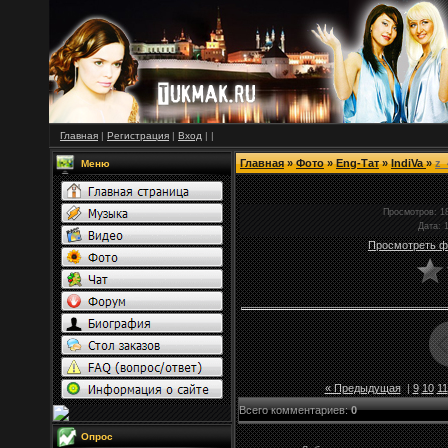
Главная
|
Регистрация
|
Вход
|
|
Главная
»
Фото
»
Eng-Тат
»
IndiVa
»
z_
Меню
Просмотров
: 1
Дата
: 
Просмотреть ф
« Предыдущая
|
9
10
11
Всего комментариев
:
0
Опрос