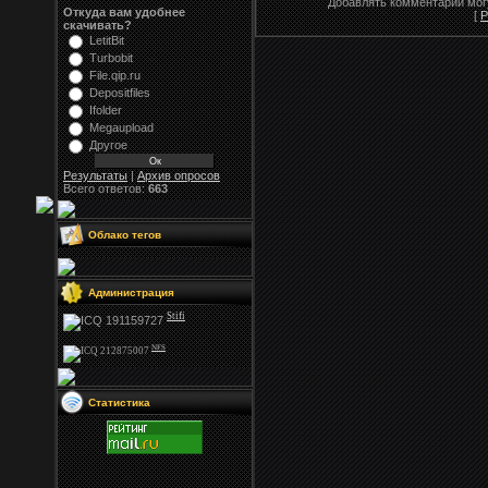
Добавлять комментарии могу
Откуда вам удобнее
[
Р
скачивать?
LetitBit
Turbobit
File.qip.ru
Depositfiles
Ifolder
Megaupload
Другое
Результаты
|
Архив опросов
Всего ответов:
663
Облако тегов
Администрация
Stifi
NFS
Статистика