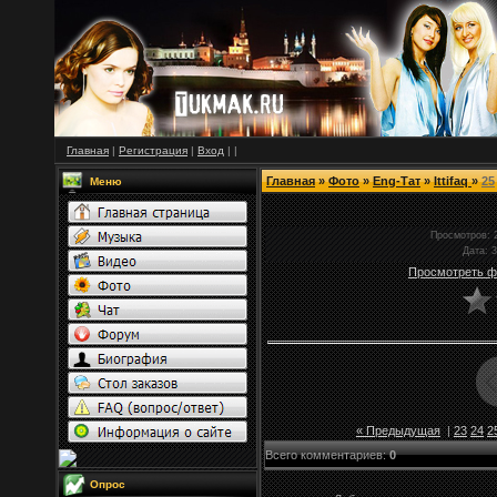
Главная
|
Регистрация
|
Вход
|
|
Главная
»
Фото
»
Eng-Тат
»
Ittifaq
»
25
Меню
Просмотров
: 
Дата
: 
Просмотреть ф
« Предыдущая
|
23
24
2
Всего комментариев
:
0
Опрос