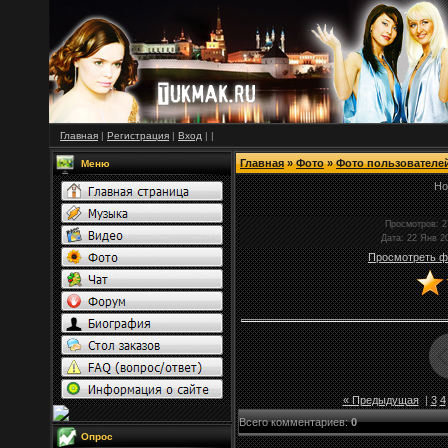
Главная
|
Регистрация
|
Вход
|
|
Главная
»
Фото
»
Фото пользователе
Меню
Но
Просмотров
: 
Дата
: 22 Янв 2
Просмотреть ф
« Предыдущая
|
3
4
Всего комментариев
:
0
Опрос