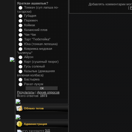
Яраткан ашамлык?
Добавлять комментарии могу
Токмач (суп лапша по-
[
Р
татарски)
Губадия
Перемеч
Коймак
Казанский плов
Чак-Чак
Торт "Тюбетейка"
Юка (тонкая лепешка)
Коврижка медовая
"каляпуш"
Айрэн
Корт (сушеный творог)
Гусь соленый
Казылык (домашняя
вяленая колбаса)
Бастырма
Рахат-лукум
Результаты
|
Архив опросов
Всего ответов:
1973
Облако тегов
Администрация
Stifi