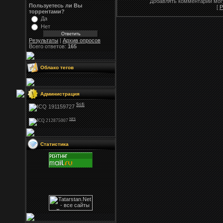
Добавлять комментарии могу
Пользуетесь ли Вы
[
Р
торрентами?
Да
Нет
Результаты
|
Архив опросов
Всего ответов:
165
Облако тегов
Администрация
Stifi
NFS
Статистика