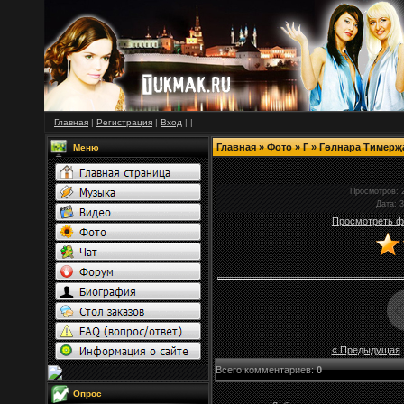
Главная
|
Регистрация
|
Вход
|
|
Главная
»
Фото
»
Г
»
Гөлнара Тимер
Меню
Просмотров
: 
Дата
: 
Просмотреть ф
« Предыдущая
Всего комментариев
:
0
Опрос