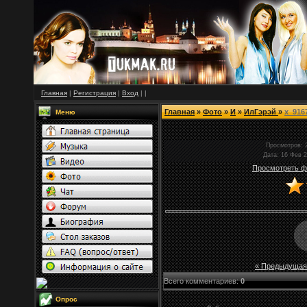
Главная
|
Регистрация
|
Вход
|
|
Главная
»
Фото
»
И
»
ИлГэрэй
»
x_916
Меню
Просмотров
: 
Дата
: 16 Фев 
Просмотреть ф
« Предыдущая
Всего комментариев
:
0
Опрос