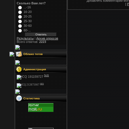
Добавлять комментарии могу
Сколько Вам лет?
[
Р
...-16
16-20
20-25
25-30
30-60
60-...
Результаты
|
Архив опросов
Всего ответов:
2223
Облако тегов
Администрация
Stifi
NFS
Статистика