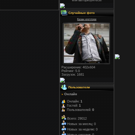
или авторизуйтесь!
Случайные фото
Казан егетлэре
Расширение
: 402x604
Рейтинг:
5.0
Загрузок
: 1681
Пользователи
Онлайн
»
Онлайн:
1
Гостей:
1
Пользователей:
0
Всего: 29012
Новых за месяц: 0
Новых за неделю: 0
Новых сегодня: 0