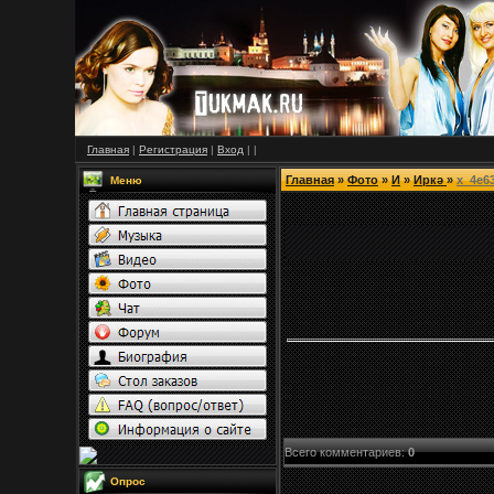
Главная
|
Регистрация
|
Вход
|
|
Главная
»
Фото
»
И
»
Иркә
»
x_4e6
Меню
Всего комментариев
:
0
Опрос