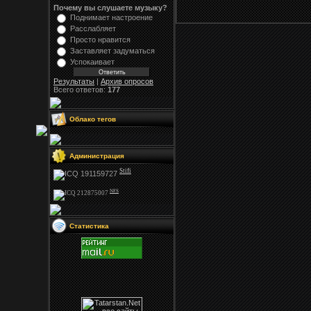
Почему вы слушаете музыку?
Поднимает настроение
Расслабляет
Просто нравится
Заставляет задуматься
Успокаивает
Результаты
|
Архив опросов
Всего ответов:
177
Облако тегов
Администрация
Stifi
NFS
Статистика