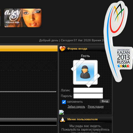
Добрый день | Сегодня 07 Авг 2026
Время
20:40
Форма входа
Гость
Логин:
Пароль:
запомнить
Забыл пароль
·
Регистрация
Меню пользователя
Мы рады вас видеть.
Пожалуйста зарегистрируйтесь