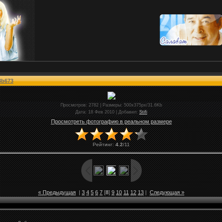
3b673
Просмотров
: 2782 |
Размеры
: 500x375px/31.6Kb
Дата
: 18 Фев 2010 |
Добавил
:
Stifi
Просмотреть фотографию в реальном размере
Рейтинг
:
4.2
/
11
« Предыдущая
|
3
4
5
6
7
[
8
]
9
10
11
12
13
|
Следующая »