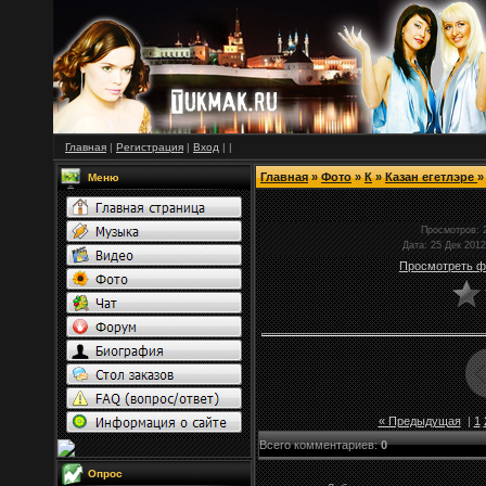
Главная
|
Регистрация
|
Вход
|
|
Главная
»
Фото
»
К
»
Казан егетлэре
Меню
Просмотров
: 
Дата
: 25 Дек 2012
Просмотреть ф
« Предыдущая
|
1
Всего комментариев
:
0
Опрос