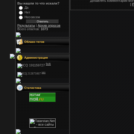
Добавлять комментарии могу
Вы нашли то что искали?
[
Р
Да
Нет
Несовсем
Результаты
|
Архив опросов
Всего ответов:
1073
Облако тегов
Администрация
Stifi
NFS
Статистика