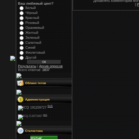
Добавлять комментарии могу
Ваш любимый цвет?
[
Р
Белый
Чёрный
Красный
Розовый
Оранжевый
Желтый
Зеленый
Салатный
Синий
Фиолетовый
Другой
Результаты
|
Архив опросов
Всего ответов:
1837
Облако тегов
Администрация
Stifi
NFS
Статистика