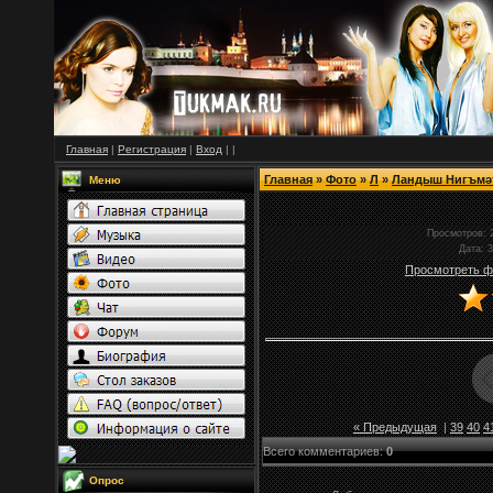
Главная
|
Регистрация
|
Вход
|
|
Главная
»
Фото
»
Л
»
Ландыш Нигъмә
Меню
Просмотров
: 
Дата
: 
Просмотреть ф
« Предыдущая
|
39
40
4
Всего комментариев
:
0
Опрос