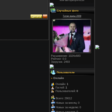
или авторизуйтесь!
Случайные фото
Татар жыры 2009
Расширение
: 1024x683
Рейтинг:
0.0
Загрузок
: 2493
Пользователи
Онлайн
»
Онлайн:
1
Гостей:
1
Пользователей:
0
Всего: 29012
Новых за месяц: 0
Новых за неделю: 0
Новых сегодня: 0