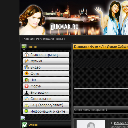
Главная
|
Регистрация
|
Вход
|
|
Главная
»
Фото
»
Л
»
Ленар Сэйф
Меню
Всего комментариев
:
1
1
.
Ильмир 
Опрос
молодец!ша