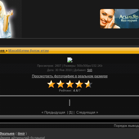
иев
»
Мэхэббэтем булэк итэм
Просмотров
: 2607 |
Размеры
: 500x500px/152.1Kb
Дата
: 30 Янв 2010 |
Добавил
:
Stifi
Просмотреть фотографию в реальном размере
Рейтинг
:
4.6
/
7
« Предыдущая
| [
1
] |
Следующая »
Порядок вывод
Фазлыев
(
ilmir
)
ймиев айтмешлай-булдыра!