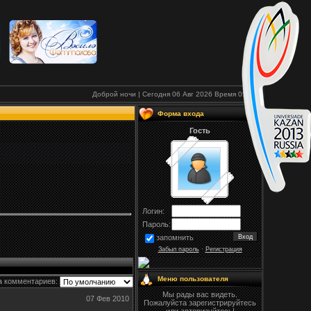
Доброй ночи | Сегодня 06 Авг 2026
Время
05:08
Форма входа
Гость
Логин:
Пароль:
запомнить
Забыл пароль
·
Регистрация
Меню пользователя
а комментариев:
Мы рады вас видеть.
07 Фев 2010
Пожалуйста зарегистрируйтесь