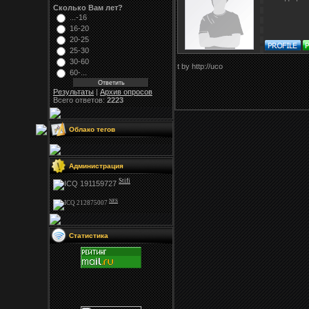
Сколько Вам лет?
...-16
16-20
20-25
25-30
30-60
t by http://uco
60-...
Результаты
|
Архив опросов
Всего ответов:
2223
Облако тегов
Администрация
Stifi
NFS
Статистика