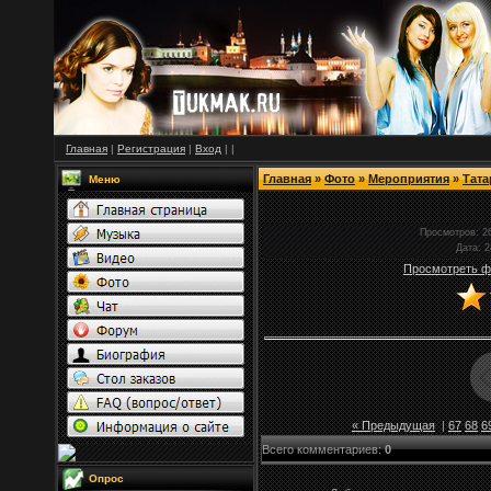
Главная
|
Регистрация
|
Вход
|
|
Главная
»
Фото
»
Мероприятия
»
Тата
Меню
Просмотров
: 2
Дата
: 
Просмотреть ф
« Предыдущая
|
67
68
6
Всего комментариев
:
0
Опрос