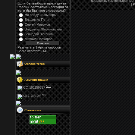
Добавлять комментарии могу
Если бы выборы президента
[
Р
России состоялись сегодня за
кого бы Вы проголосовали?
Не пойду на выборы
Владимир Путин
Сергей Миронов
Владимир Жириновский
Геннадий Зюганов
Михаил Прохоров
Результаты
|
Архив опросов
Всего ответов:
144
Облако тегов
Администрация
Stifi
NFS
Статистика