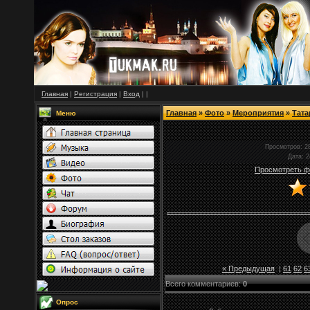
Главная
|
Регистрация
|
Вход
|
|
Главная
»
Фото
»
Мероприятия
»
Тата
Меню
Просмотров
: 2
Дата
: 
Просмотреть ф
« Предыдущая
|
61
62
6
Всего комментариев
:
0
Опрос