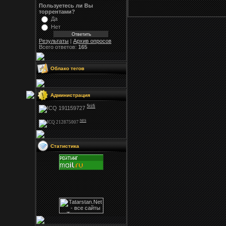
Пользуетесь ли Вы
торрентами?
Да
Нет
Результаты
|
Архив опросов
Всего ответов:
165
Облако тегов
Администрация
Stifi
NFS
Статистика