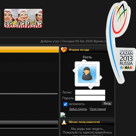
Доброе утро | Сегодня 09 Авг 2026
Время
13:26
Форма входа
Гость
Логин:
Пароль:
запомнить
Забыл пароль
·
Регистрация
Меню пользователя
Мы рады вас видеть.
Пожалуйста зарегистрируйтесь