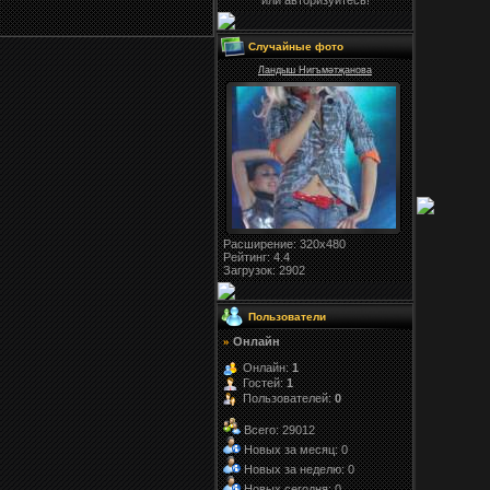
или авторизуйтесь!
Случайные фото
Ландыш Нигъмәтҗанова
Расширение
: 320x480
Рейтинг:
4.4
Загрузок
: 2902
Пользователи
Онлайн
»
Онлайн:
1
Гостей:
1
Пользователей:
0
Всего: 29012
Новых за месяц: 0
Новых за неделю: 0
Новых сегодня: 0