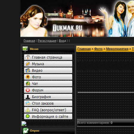
Главная
|
Регистрация
|
Вход
|
|
Главная
»
Фото
»
Мероприятия
»
Т
Меню
Всего комментариев
:
0
Опрос