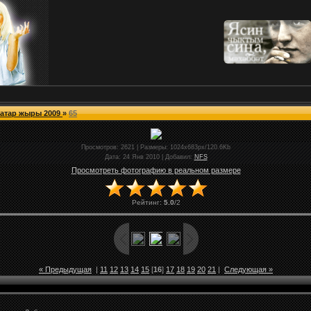
атар жыры 2009
»
65
Просмотров
: 2621 |
Размеры
: 1024x683px/120.6Kb
Дата
: 24 Янв 2010 |
Добавил
:
NFS
Просмотреть фотографию в реальном размере
Рейтинг
:
5.0
/
2
« Предыдущая
|
11
12
13
14
15
[
16
]
17
18
19
20
21
|
Следующая »