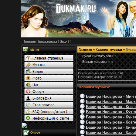
Главная
|
Регистрация
|
Вход
|
|
Главная
»
Каталог музыки
»
Буква 
Меню
Булат Нигматуллин
[23]
Болгар кызлары
[17]
Всего музыки в каталоге:
141
Показано материалов:
34-66
Новинки Музыки:
Башира Насырова - Мин 
Башира Насырова - Мэрхэ
Башира Насырова - Кыз 
Башира Насырова - Куз т
Башира Насырова - Кунел
Башира Насырова - Козге
Башира Насырова - Кичке
Башира Насырова - Кара
Опрос