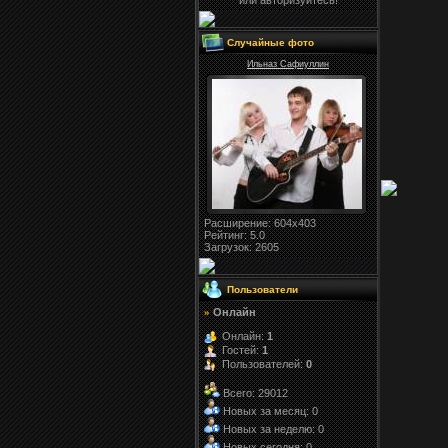
или авторизуйтесь!
Случайные фото
Ильназ Сафиуллин
Расширение
: 604x403
Рейтинг:
5.0
Загрузок
: 2605
Пользователи
Онлайн
»
Онлайн:
1
Гостей:
1
Пользователей:
0
Всего: 29012
Новых за месяц: 0
Новых за неделю: 0
Новых сегодня: 0