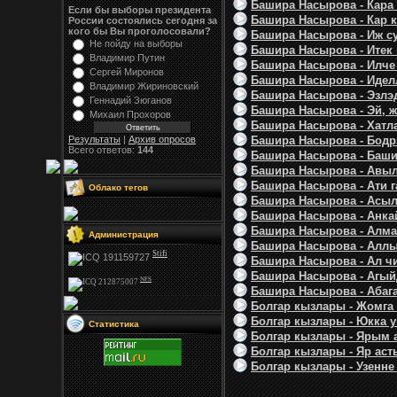
Башира Насырова - Кара п
Если бы выборы президента
Башира Насырова - Кар к
России состоялись сегодня за
кого бы Вы проголосовали?
Башира Насырова - Иж су
Не пойду на выборы
Башира Насырова - Итек 
Владимир Путин
Башира Насырова - Илче б
Сергей Миронов
Башира Насырова - Иделл
Владимир Жириновский
Башира Насырова - Эзлэ
Геннадий Зюганов
Башира Насырова - Эй, ж
Михаил Прохоров
Башира Насырова - Хатла
Результаты
|
Архив опросов
Башира Насырова - Бодрэ 
Всего ответов:
144
Башира Насырова - Баши
Башира Насырова - Авыл 
Башира Насырова - Ати г
Облако тегов
Башира Насырова - Асыл
Башира Насырова - Анкай
Башира Насырова - Алма
Администрация
Башира Насырова - Аллы 
Stifi
Башира Насырова - Ал чи
Башира Насырова - Агыйд
NFS
Башира Насырова - Абага
Болгар кызлары - Жомга 
Болгар кызлары - Юкка у
Статистика
Болгар кызлары - Ярым а
Болгар кызлары - Яр аст
Болгар кызлары - Узенне