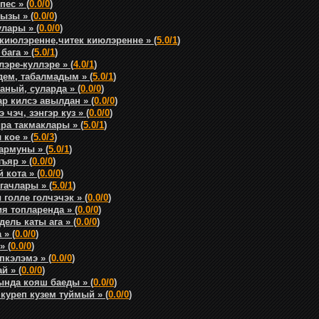
ес » (
0.0/0
)
ызы » (
0.0/0
)
лары » (
0.0/0
)
киюлэренне,читек киюлэренне » (
5.0/1
)
ага » (
5.0/1
)
эре-куллэре » (
4.0/1
)
дем, табалмадым » (
5.0/1
)
аный, суларда » (
0.0/0
)
р килсэ авылдан » (
0.0/0
)
чэч, зэнгэр куз » (
0.0/0
)
ра такмаклары » (
5.0/1
)
кое » (
5.0/3
)
армуны » (
5.0/1
)
ъяр » (
0.0/0
)
 кота » (
0.0/0
)
гачлары » (
5.0/1
)
голле голчэчэк » (
0.0/0
)
я топларенда » (
0.0/0
)
ель каты ага » (
0.0/0
)
 » (
0.0/0
)
» (
0.0/0
)
пкэлэмэ » (
0.0/0
)
й » (
0.0/0
)
ында кояш баеды » (
0.0/0
)
 куреп кузем туймый » (
0.0/0
)