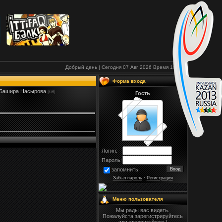
Добрый день | Сегодня 07 Авг 2026
Время
19:26
Форма входа
Башира Насырова
[68]
Гость
Логин:
Пароль:
запомнить
Забыл пароль
·
Регистрация
Меню пользователя
Мы рады вас видеть.
Пожалуйста зарегистрируйтесь