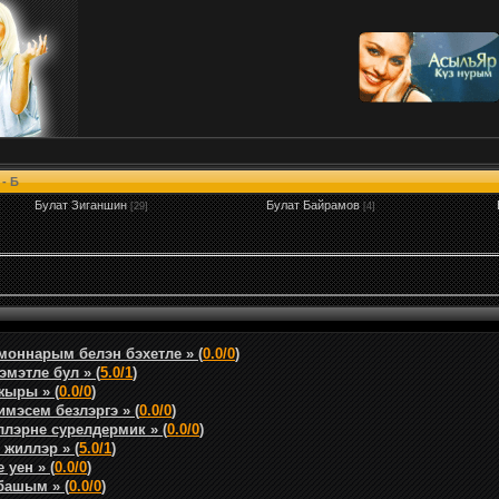
- Б
Булат Зиганшин
Булат Байрамов
[29]
[4]
моннарым белэн бэхетле » (
0.0/0
)
мэтле бул » (
5.0/1
)
жыры » (
0.0/0
)
имэсем безлэргэ » (
0.0/0
)
лэрне сурелдермик » (
0.0/0
)
 жиллэр » (
5.0/1
)
 уен » (
0.0/0
)
башым » (
0.0/0
)