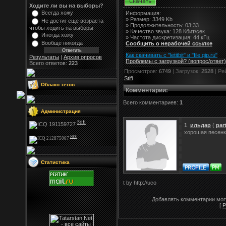
Ходите ли вы на выборы?
Всегда хожу
Информация:
»
Размер:
3349 Kb
Не достиг еще возраста
» Продолжительность: 03:33
чтобы ходить на выборы
» Качество звука: 128 Кбит/сек
Иногда хожу
» Частота дискретизация: 44 кГц
Вообще никогда
Сообщить о нерабочей ссылке
Как скачивать с "letitbit"
и
"
file.qip.ru
"
Результаты
|
Архив опросов
Проблемы с загрузкой? (вопрос
/
ответ)
Всего ответов:
223
Просмотров:
6749
| Загрузок:
2528
| Ре
Stifi
Облако тегов
Комментарии
:
Всего комментариев:
1
Администрация
Stifi
1
.
ильдар
(
par
хорошая песен
NFS
Статистика
t by http://uco
Добавлять комментарии могу
[
Р