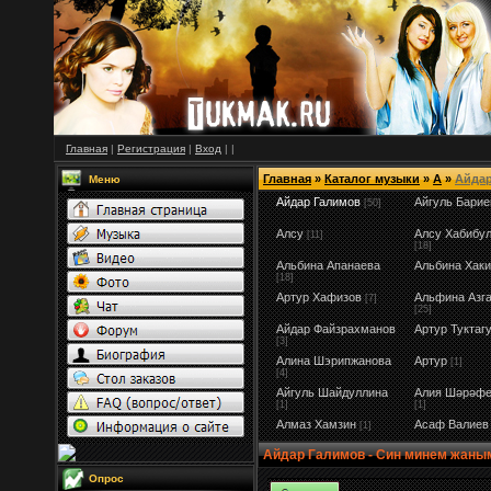
Главная
|
Регистрация
|
Вход
|
|
Главная
»
Каталог музыки
»
А
»
Айда
Меню
Айдар Галимов
Айгуль Барие
[50]
Алсу
Алсу Хабибу
[11]
[18]
Альбина Апанаева
Альбина Хак
[18]
Артур Хафизов
Альфина Азг
[7]
[25]
Айдар Файзрахманов
Артур Туктаг
[3]
Алина Шэрипжанова
Артур
[1]
[4]
Айгуль Шайдуллина
Алия Шәрәфе
[1]
[1]
Алмаз Хамзин
Асаф Валиев
[1]
Айдар Галимов - Син минем жан
Опрос