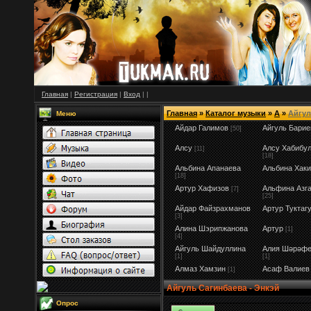
Главная
|
Регистрация
|
Вход
|
|
Главная
»
Каталог музыки
»
А
»
Айгул
Меню
Айдар Галимов
Айгуль Барие
[50]
Алсу
Алсу Хабибу
[11]
[18]
Альбина Апанаева
Альбина Хак
[18]
Артур Хафизов
Альфина Азг
[7]
[25]
Айдар Файзрахманов
Артур Туктаг
[3]
Алина Шэрипжанова
Артур
[1]
[4]
Айгуль Шайдуллина
Алия Шәрәфе
[1]
[1]
Алмаз Хамзин
Асаф Валиев
[1]
Айгуль Сагинбаева - Энкэй
Опрос