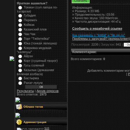
Яраткан ашамлык?
Токмач (суп лапша по-
Информация:
»
Размер:
4.33 МБ
татарски)
» Продолжительность: 03:56
Губадия
» Качество звука: 160 Кбит/сек
Перемеч
» Частота дискретизация: 44 кГц
Коймак
Сообщить о нерабочей ссылке
Казанский плов
Чак-Чак
Как скачивать с "letitbit"
и
"
file.qip.ru
"
Проблемы с загрузкой? (вопрос
/
ответ)
Торт "Тюбетейка"
Юка (тонкая лепешка)
Просмотров:
2230
| Загрузок:
941
|
Коврижка медовая
Комментарии
:
"каляпуш"
Айрэн
Всего комментариев:
0
Корт (сушеный творог)
Гусь соленый
Казылык (домашняя
Добавлять комментарии могу
вяленая колбаса)
[
Р
Бастырма
Рахат-лукум
Результаты
|
Архив опросов
Всего ответов:
1973
Облако тегов
Администрация
Stifi