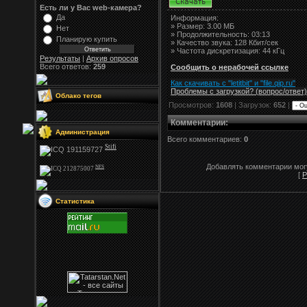
Есть ли у Вас web-камера?
Да
Информация:
»
Размер:
3.00 МБ
Нет
» Продолжительность: 03:13
Планирую купить
» Качество звука: 128 Кбит/сек
» Частота дискретизация: 44 кГц
Результаты
|
Архив опросов
Всего ответов:
259
Сообщить о нерабочей ссылке
Как скачивать с "letitbit"
и
"
file.qip.ru
"
Проблемы с загрузкой? (вопрос
/
ответ)
Облако тегов
Просмотров:
1608
| Загрузок:
652
|
Комментарии
:
Администрация
Всего комментариев:
0
Stifi
Добавлять комментарии могу
NFS
[
Р
Статистика