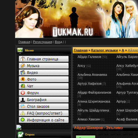
Главная
|
Регистрация
|
Вход
|
|
Главная
»
Каталог музыки
»
А
»
Айда
Меню
Айдар Галимов
Айгуль Барие
[50]
Алсу
Алсу Хабибу
[11]
[18]
Альбина Апанаева
Альбина Хак
[18]
Артур Хафизов
Альфина Азг
[7]
[25]
Айдар Файзрахманов
Артур Туктаг
[3]
Алина Шэрипжанова
Артур
[1]
[4]
Айгуль Шайдуллина
Алия Шәрәфе
[1]
[1]
Алмаз Хамзин
Асаф Валиев
[1]
Айдар Шакиров - Экълимэ
Опрос