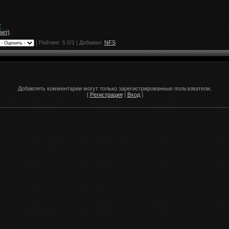
"
вет)
|
Рейтинг:
5.0
/
1
| Добавил:
NFS
Добавлять комментарии могут только зарегистрированные пользователи.
[
Регистрация
|
Вход
]