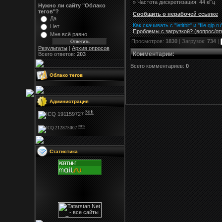
» Частота дискретизация: 44 кГц
Нужно ли сайту "Облако
тегов"?
Сообщить о нерабочей ссылке
Да
Как скачивать с "letitbit"
и
"
file.qip.ru
Нет
Проблемы с загрузкой? (вопрос
/
от
Мне всё равно
Просмотров:
1830
| Загрузок:
734
|
Результаты
|
Архив опросов
Комментарии
:
Всего ответов:
203
Всего комментариев:
0
Облако тегов
Администрация
Stifi
NFS
Статистика