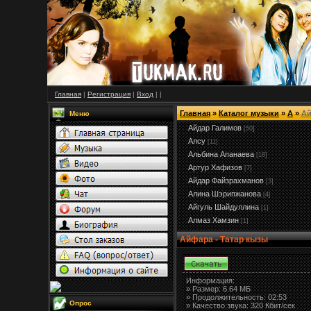
Главная
|
Регистрация
|
Вход
|
|
Главная
»
Каталог музыки
»
А
»
А
Меню
Айдар Галимов
[50]
Алсу
[11]
Альбина Апанаева
[18]
Артур Хафизов
[7]
Айдар Файзрахманов
[3]
Алина Шэрипжанова
[4]
Айгуль Шайдуллина
[1]
Алмаз Хамзин
[1]
Айфара - Татар кызы
Информация:
»
Размер:
6.64 МБ
» Продолжительность: 02:53
Опрос
» Качество звука: 320 Кбит/сек