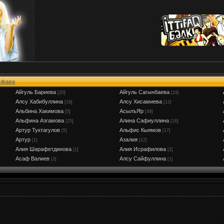
йфара
Айгуль Бариева
Айгуль Сагынбаева
[20]
[19]
Алсу Хабибуллина
Алсу Хисамиева
[18]
[12]
Альбина Хакимова
АсылъЯр
[5]
[49]
Альфина Азгамова
Алина Сафиуллина
[25]
[16]
Артур Туктагулов
Альфис Кыямов
[5]
[17]
Артур
Азалия
[1]
[12]
Алия Шәрәфетдинова
Алия Исрафилова
[1]
[2]
Асаф Валиев
Алсу Сайфуллина
[2]
[1]