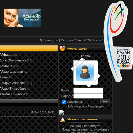
Доброе утро | Сегодня 07 Авг 2026
Время
08:21
Форма входа
Айфара
[33]
Гость
Алсу Эбелханова
[15]
Альбина
[23]
Айдар Шакиров
[12]
Айназ
[5]
Альфия Авзалова
[12]
Айдар Тимербаев
[1]
Логин:
Азамат Гайнанов
[2]
Пароль:
запомнить
Забыл пароль
·
Регистрация
11 Янв 2010, 18:12
Меню пользователя
Мы рады вас видеть.
Пожалуйста зарегистрируйтесь