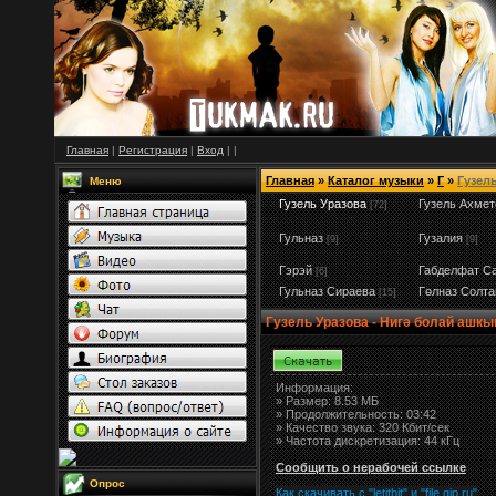
Главная
|
Регистрация
|
Вход
|
|
Главная
»
Каталог музыки
»
Г
»
Гузел
Меню
Гузель Уразова
Гузель Ахмет
[72]
Гульназ
Гузалия
[9]
[9]
Гэрэй
Габделфат С
[6]
Гульназ Сираева
Гөлназ Солта
[15]
Гузель Уразова - Нигә болай ашкы
Информация:
»
Размер:
8.53 МБ
» Продолжительность: 03:42
» Качество звука: 320 Кбит/сек
» Частота дискретизация: 44 кГц
Сообщить о нерабочей ссылке
Опрос
Как скачивать с "letitbit"
и
"
file.qip.ru
"