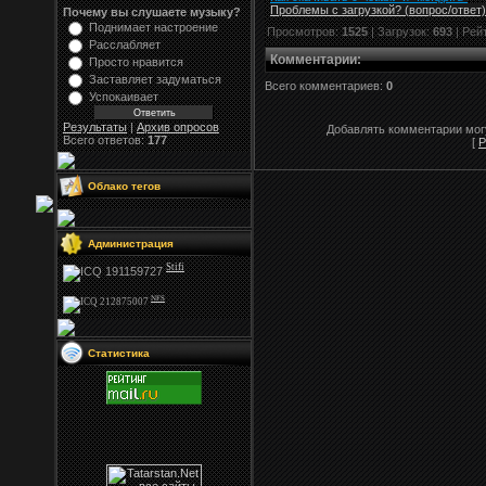
Проблемы с загрузкой? (вопрос
/
ответ)
Почему вы слушаете музыку?
Поднимает настроение
Просмотров:
1525
| Загрузок:
693
| Рей
Расслабляет
Комментарии
:
Просто нравится
Заставляет задуматься
Всего комментариев:
0
Успокаивает
Результаты
|
Архив опросов
Добавлять комментарии могу
Всего ответов:
177
[
Р
Облако тегов
Администрация
Stifi
NFS
Статистика