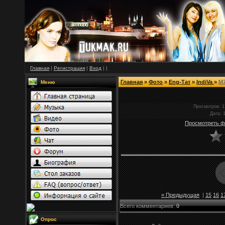
Главная
|
Регистрация
|
Вход
|
|
Главная
»
Фото
»
Eng-Тат
»
IndiVa
»
M7
Меню
Просмотров
: 
Дата
: 
Просмотреть ф
« Предыдущая
|
15
16
1
Всего комментариев
:
0
Опрос