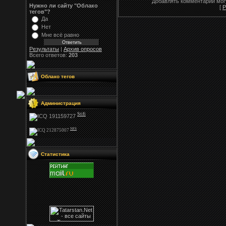
Добавлять комментарии могу
Нужно ли сайту "Облако
[
Р
тегов"?
Да
Нет
Мне всё равно
Результаты
|
Архив опросов
Всего ответов:
203
Облако тегов
Администрация
Stifi
NFS
Статистика