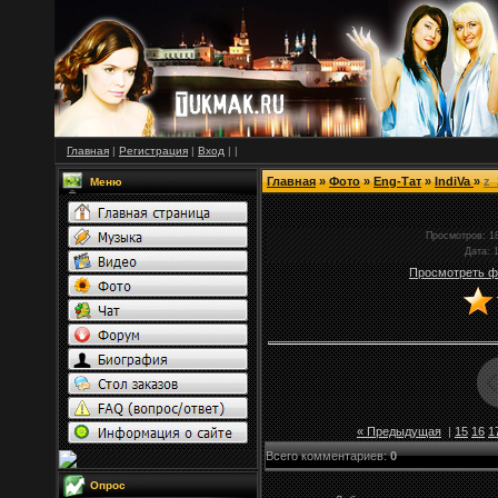
Главная
|
Регистрация
|
Вход
|
|
Главная
»
Фото
»
Eng-Тат
»
IndiVa
»
z_
Меню
Просмотров
: 1
Дата
: 
Просмотреть ф
« Предыдущая
|
15
16
1
Всего комментариев
:
0
Опрос