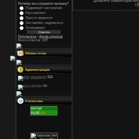
Добавлять комментарии могу
Почему вы слушаете музыку?
[
Р
Поднимает настроение
Расслабляет
Просто нравится
Заставляет задуматься
Успокаивает
Результаты
|
Архив опросов
Всего ответов:
177
Облако тегов
Администрация
Stifi
NFS
Статистика