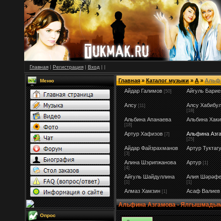
Главная
|
Регистрация
|
Вход
|
|
Главная
»
Каталог музыки
»
А
»
Альф
Меню
Айдар Галимов
Айгуль Барие
[50]
Алсу
Алсу Хабибу
[11]
[18]
Альбина Апанаева
Альбина Хак
[18]
Артур Хафизов
Альфина Азг
[7]
[25]
Айдар Файзрахманов
Артур Туктаг
[3]
Алина Шэрипжанова
Артур
[1]
[4]
Айгуль Шайдуллина
Алия Шәрәфе
[1]
[1]
Алмаз Хамзин
Асаф Валиев
[1]
Альфина Азгамова - Ялгышмады
Опрос