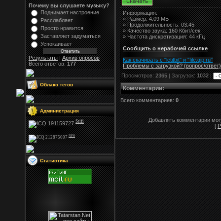
Почему вы слушаете музыку?
Поднимает настроение
Информация:
»
Размер:
4.09 МБ
Расслабляет
» Продолжительность: 03:45
Просто нравится
» Качество звука: 160 Кбит/сек
Заставляет задуматься
» Частота дискретизация: 44 кГц
Успокаивает
Сообщить о нерабочей ссылке
Результаты
|
Архив опросов
Как скачивать с "letitbit"
и
"
file.qip.ru
"
Всего ответов:
177
Проблемы с загрузкой? (вопрос
/
ответ)
Просмотров:
2365
| Загрузок:
1032
|
Облако тегов
Комментарии
:
Всего комментариев:
0
Администрация
Добавлять комментарии могу
Stifi
[
Р
NFS
Статистика